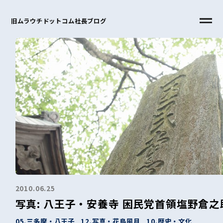
旧ムラウチドットコム社長ブログ
2010.06.25
写真: 八王子・安養寺 困民党首領塩野倉之
05.三多摩・八王子
12.写真・花鳥風月
10.歴史・文化