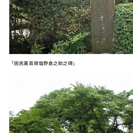
「困民黨首領塩野倉之助之碑」