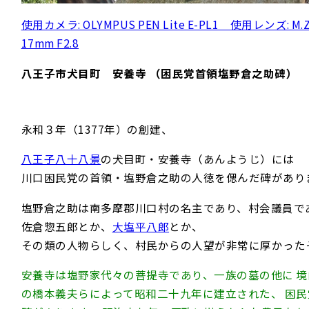
使用カメラ: OLYMPUS PEN Lite E-PL1 使用レンズ: M.Z
17mm F2.8
八王子市犬目町 安養寺 （困民党首領塩野倉之助碑）
永和３年（1377年）の創建、
八王子八十八景
の犬目町・安養寺（あんようじ）には
川口困民党の首領・塩野倉之助の人徳を偲んだ碑があり
塩野倉之助は南多摩郡川口村の名主であり、村会議員で
佐倉惣五郎とか、
大塩平八郎
とか、
その類の人物らしく、村民からの人望が非常に厚かった
安養寺は塩野家代々の菩提寺であり、一族の墓の他に 
の橋本義夫らによって昭和二十九年に建立された、 困