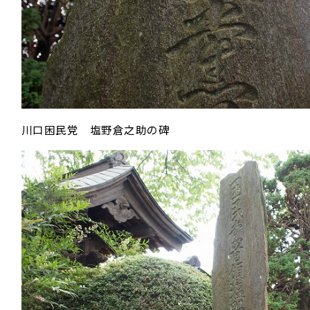
川口困民党 塩野倉之助の碑