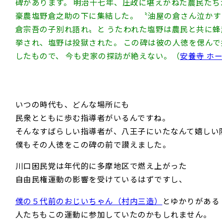
碑があります。 明治十七年、圧政に堪えかねた農民た
豪農塩野倉之助の下に集結した。 〝油屋の倉さん泣か
倉宗吾の子別れ語れ〟と うたわれた塩野は農民と共に
挙され、塩野は投獄された。 この碑は彼の人徳を偲ん
したもので、 今も史家の探訪が絶えない。（
安養寺 ホ
いつの時代も、どんな場所にも
民衆とともに歩む指導者がいるんですね。
そんなすばらしい指導者が、八王子にいたなんて嬉しい
僕もその人徳をこの碑の前で讃えました。
川口困民党は年代的に多摩地区で燃え上がった
自由民権運動の影響を受けているはずですし、
僕の５代前のおじいちゃん（村内三造）
とゆかりがある
人たちもこの運動に参加していたのかもしれません。