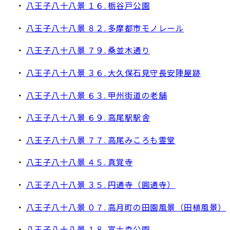
・
八王子八十八景 １６. 栃谷戸公園
・
八王子八十八景 ８２. 多摩都市モノレール
・
八王子八十八景 ７９. 桑並木通り
・
八王子八十八景 ３６. 大久保石見守長安陣屋跡
・
八王子八十八景 ６３. 甲州街道の老舗
・
八王子八十八景 ６９. 高尾駅駅舎
・
八王子八十八景 ７７. 高尾みころも霊堂
・
八王子八十八景 ４５. 真覚寺
・
八王子八十八景 ３５. 円通寺（圓通寺）
・
八王子八十八景 ０７. 高月町の田園風景（田植風景）
・
八王子八十八景 １８. 富士森公園