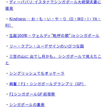
・
ディーパバリ: イスタナでシンガポール大統領夫妻に
接見
・
Kindness … お・も・い・や・り（O・MO・I・YA・
RI）
・
生誕200年・ヴェルディ"乾杯の歌" in シンガポール
・
リー・クアン・ユーデザインのいびつな国
・
三笠の山に 出でし月かも。 シンガポールで見えたこ
と
・
シングリッシュでもオッケーラ
・
興奮！F1・シンガポールグランプリ（GP）
・
F1シンガポールGP 前夜祭
・
シンガポールの裏表