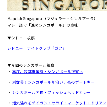
Majulah Singapura （マジュラー・シンガプーラ）
マレー語で「進めシンガポール」の意味
▼シドニー視察
シドニー ナイトクラブ「ガフ」
▼今回のシンガポール視察
・
再び、超都市国家・シンガポール視察へ
・
別世界！シンガポール川沿い、夜のボートキー
・
シンガポール名物・フィッシュヘッドカレー
・
活気溢れるゲイラン・セライ・マーケット＋ドリアン