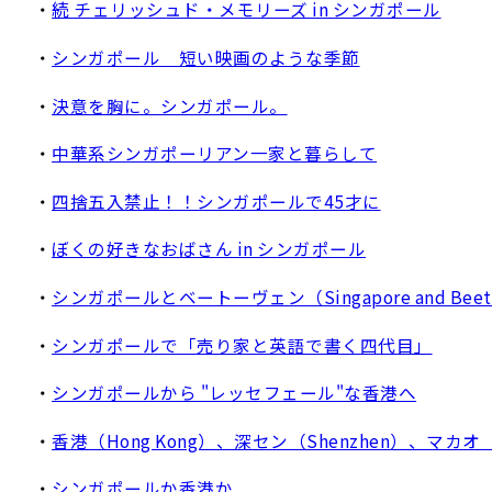
・
続 チェリッシュド・メモリーズ in シンガポール
・
シンガポール 短い映画のような季節
・
決意を胸に。シンガポール。
・
中華系シンガポーリアン一家と暮らして
・
四捨五入禁止！！シンガポールで45才に
・
ぼくの好きなおばさん in シンガポール
・
シンガポールとベートーヴェン（Singapore and Beet
・
シンガポールで「売り家と英語で書く四代目」
・
シンガポールから "レッセフェール"な香港へ
・
香港（Hong Kong）、深セン（Shenzhen）、マカオ
・
シンガポールか香港か