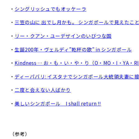
・
シングリッシュでもオッケーラ
・
三笠の山に 出でし月かも。 シンガポールで見えたこ
・
リー・クアン・ユーデザインのいびつな国
・
生誕200年・ヴェルディ"乾杯の歌" in シンガポール
・
Kindness … お・も・い・や・り（O・MO・I・YA・R
・
ディーパバリ: イスタナでシンガポール大統領夫妻に
・
二度と会えない人ばかり
・
美しいシンガポール I shall return !!
（参考）