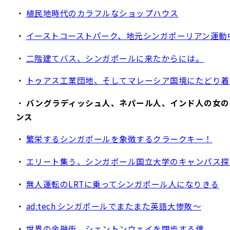
・
植民地時代のカラフルなショップハウス
・
イーストコーストパーク、地元シンガポーリアン運動
・
二階建てバス、シンガポールに来たからには。
・
トゥアス工業団地、そしてマレーシア国境にたどり着
・
バングラディッシュ人、ネパール人、インド人の女の
ンス
・
繁栄するシンガポールを象徴するクラークキー！
・
エリート集う、シンガポール国立大学のキャンパス探
・
無人運転のLRTに乗ってシンガポール人になりきる
・
ad:tech シンガポールでまたまた英語大惨敗～
・
世界の金融街、シェントンウェイを闊歩する僕