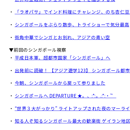
・
「ラオパサ」でインド料理にチャレンジ、のち杏仁豆
・
シンガポールをぶらり散歩、トライショーで気分最高
・
街角中華でシンガとお別れ、アジアの青い空
▼前回のシンガポール視察
・
平成日本軍、超都市国家「シンガポール」へ
・
出発前に読破！ 【アジア遊学123】 シンガポール都市論
・
今朝、シンガポールから戻って参りました
・
シンガポールへ DEPARTURE ★。、:*:。.:*:・'゜
・
“世界３大がっかり” ライトアップされた夜のマーラ
・
知る人ぞ知るシンガポール最大の歓楽街 ゲイラン地