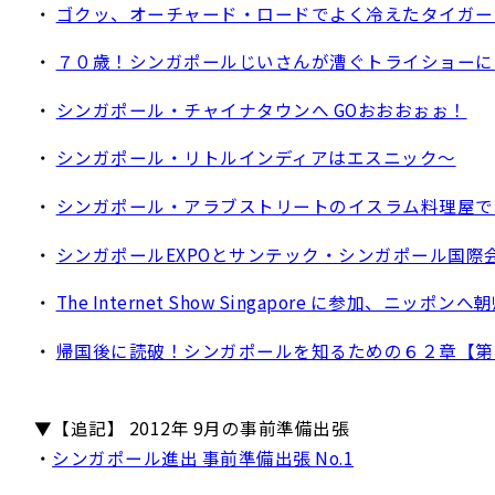
・
ゴクッ、オーチャード・ロードでよく冷えたタイガー
・
７０歳！シンガポールじいさんが漕ぐトライショーに
・
シンガポール・チャイナタウンへ GOおおおぉぉ！
・
シンガポール・リトルインディアはエスニック～
・
シンガポール・アラブストリートのイスラム料理屋で
・
シンガポールEXPOとサンテック・シンガポール国際
・
The Internet Show Singapore に参加、ニッポンへ
・
帰国後に読破！シンガポールを知るための６２章【第
▼【追記】 2012年 9月の事前準備出張
・
シンガポール進出 事前準備出張 No.1