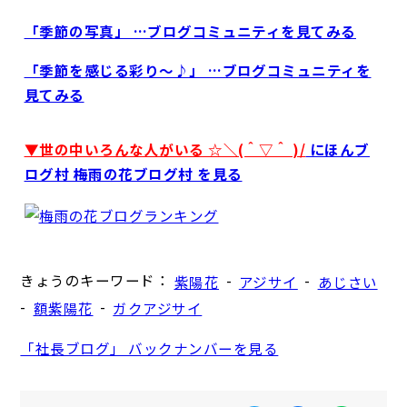
「季節の写真」 …ブログコミュニティを見てみる
「季節を感じる彩り～♪」 …ブログコミュニティを
見てみる
▼世の中いろんな人がいる ☆＼(＾▽＾ )/
にほんブ
ログ村 梅雨の花ブログ村 を見る
きょうのキーワード：
-
-
紫陽花
アジサイ
あじさい
-
-
額紫陽花
ガクアジサイ
「社長ブログ」 バックナンバーを見る