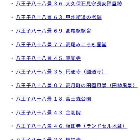
・
八王子八十八景 ３６. 大久保石見守長安陣屋跡
・
八王子八十八景 ６３. 甲州街道の老舗
・
八王子八十八景 ６９. 高尾駅駅舎
・
八王子八十八景 ７７. 高尾みころも霊堂
・
八王子八十八景 ４５. 真覚寺
・
八王子八十八景 ３５. 円通寺（圓通寺）
・
八王子八十八景 ０７. 高月町の田園風景（田植風景）
・
八王子八十八景 １８. 富士森公園
・
八王子八十八景 ４３. 金剛院
・
八王子八十八景 ４６. 相即寺（ランドセル地蔵）
・
八王子八十八景 ３８. 桂福寺