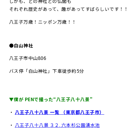
しかも、どの神社どの仏閣も
それぞれ歴史があって、趣があってすばらしいです！！
八王子万歳！ニッポン万歳！！
●
白山神社
八王子市中山806
バス停「白山神社」下車徒歩約5分
▼僕が PENで撮った“八王子八十八景”
・
八王子八十八景 一覧 （東京都八王子市）
・
八王子八十八景 ３２. 六本杉公園湧水池