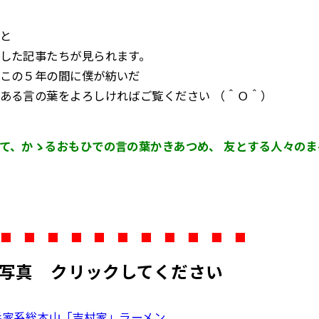
と
した記事たちが見られます。
この５年の間に僕が紡いだ
ある言の葉をよろしければご覧ください （＾Ｏ＾）
て、かゝるおもひでの言の葉かきあつめ、 友とする人々の
■
■
■
■
■
■
■
■
■
■
■
■
■
■
■
■
■
■
■
■
■
写真 クリックしてください