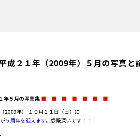
平成２１年（2009年）５月の写真と
成２１年５月の写真集
■
■
■
■
■
■
■
■
■
■
■
■
■
2009年） １０月１１日（日）に
が
５周年を迎えます
。感慨深いです！！
、