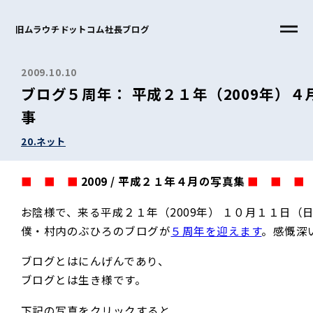
旧ムラウチドットコム社長ブログ
2009.10.10
ブログ５周年： 平成２１年（2009年）４
事
20.ネット
■
■
■
■
■
2009 / 平成２１年４月の写真集
■
■
■
■
■
お陰様で、来る平成２１年（2009年） １０月１１日（
僕・村内のぶひろのブログが
５周年を迎えます
。感慨深
ブログとはにんげんであり、
ブログとは生き様です。
下記の写真をクリックすると