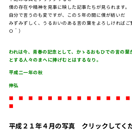
僕の存在や精神を見事に映した記事たちが見られます。
自分で言うのも変ですが、この５年の間に僕が紡いだ
みずみずしく、うるおいのある言の葉をよろしければご
Ｏ＾）
われは今、青春の記念として、かゝるおもひでの言の葉か
とする人々のまへに捧げむとはするなり。
平成二一年の秋
伸弘
■
■
■
■
■
■
■
■
■
■
■
■
■
■
■
■
■
■
■
■
■
■
■
■
■
■
平成２１年４月の写真 クリックしてく