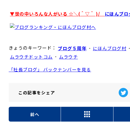
▼世の中いろんな人がいる ☆＼(＾▽＾ )/
にほんブロ
きょうのキーワード：
-
ブログ５周年
にほんブログ村
-
ムラウチドットコム
ムラウチ
「社長ブログ」 バックナンバーを見る
この記事を
シェア
前へ