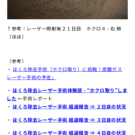
↑参考：レーザー照射後２１日目 ホクロ４ - 右 頬
（ほほ）
（参考）
・
ほくろ除去手術（ホクロ取り）に挑戦！炭酸ガス
レーザー手術の予定」
・
ほくろ除去レーザー手術体験談 - “ホクロ取り”しま
した
←手術レポート
・
ほくろ除去レーザー手術 経過報告 ⇒ ２日目の状況
・
ほくろ除去レーザー手術 経過報告 ⇒ ３日目の状況
・
ほくろ除去レーザー手術 経過報告 ⇒ ４日目の状況