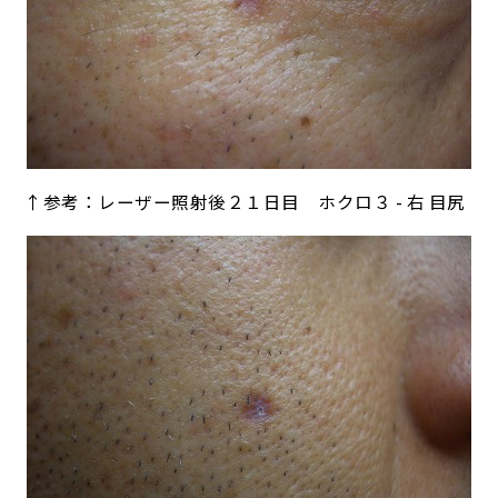
↑参考：レーザー照射後２１日目 ホクロ３ - 右 目尻