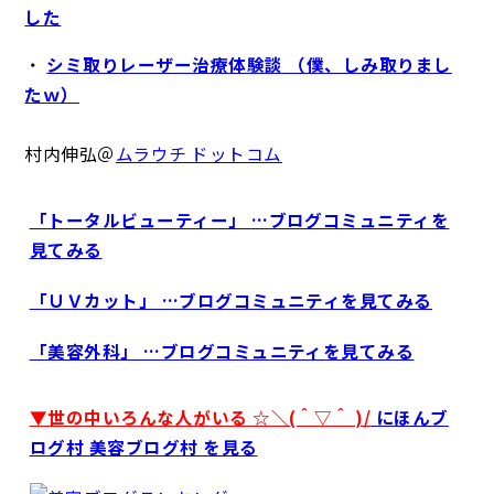
した
・
シミ取りレーザー治療体験談 （僕、しみ取りまし
たｗ）
村内伸弘＠
ムラウチ ドットコム
「トータルビューティー」 …ブログコミュニティを
見てみる
「ＵＶカット」 …ブログコミュニティを見てみる
「美容外科」 …ブログコミュニティを見てみる
▼世の中いろんな人がいる ☆＼(＾▽＾ )/
にほんブ
ログ村 美容ブログ村 を見る