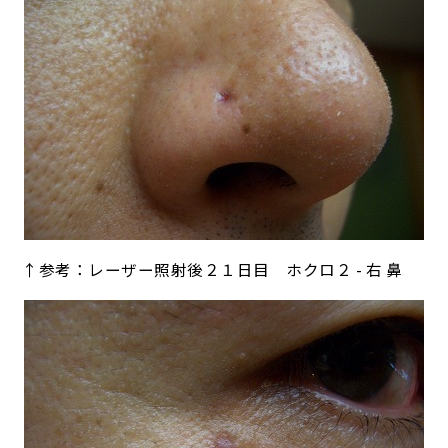
↑参考：レーザー照射後２１日目 ホクロ２ - 右 鼻