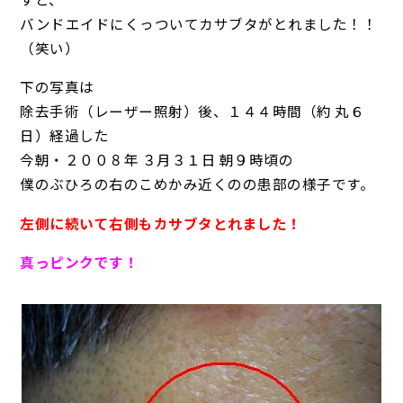
バンドエイドにくっついてカサブタがとれました！！
（笑い）
下の写真は
除去手術（レーザー照射）後、１４４時間（約 丸６
日）経過した
今朝・２００８年 ３月３１日 朝９時頃の
僕のぶひろの右のこめかみ近くのの患部の様子です。
左側に続いて右側もカサブタとれました！
真っピンクです！