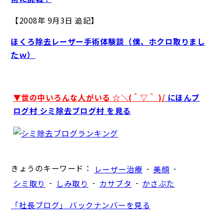
【2008年 9月3日 追記】
ほくろ除去レーザー手術体験談（僕、ホクロ取りまし
たｗ）
▼世の中いろんな人がいる ☆＼(＾▽＾ )/
にほんブ
ログ村 シミ除去ブログ村 を見る
きょうのキーワード：
-
-
レーザー治療
美顔
-
-
-
シミ取り
しみ取り
カサブタ
かさぶた
「社長ブログ」 バックナンバーを見る