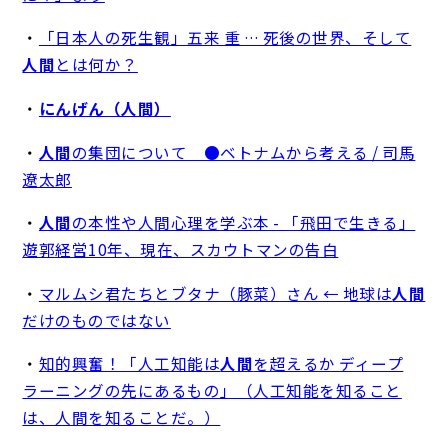
・
「日本人の死生観」五来 重 … 死後の世界、そして
人間
とは何か？
・
にんげん（人間）
・
人間
の集団について ●ベトナムから考える / 司馬
遼太郎
・
人間
の本性や人間心理を学ぶ本 - 「飛田で生きる」
遊郭経営10年、現在、スカウトマンの告白
・
マルムシ君たちとブタナ（豚菜）さん ← 地球は
人間
だけのものではない
・
知的興奮！「人工知能は
人間
を超えるか ディープ
ラーニングの先にあるもの」（人工知能を知ること
は、人間を知ることだ。）