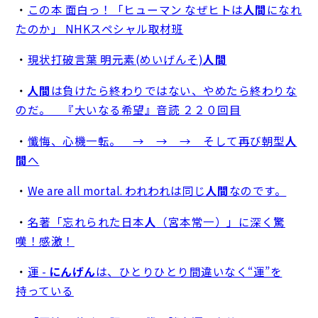
・
この本 面白っ！「ヒューマン なぜヒトは
人間
になれ
たのか」 NHKスペシャル取材班
・
現状打破言葉 明元素(めいげんそ)
人間
・
人間
は負けたら終わりではない、やめたら終わりな
のだ。 『大いなる希望』音読 ２２０回目
・
懺悔、心機一転。 → → → そして再び朝型
人
間
へ
・
We are all mortal. われわれは同じ
人間
なのです。
・
名著「忘れられた日本
人
（宮本常一）」に深く驚
嘆！感激！
・
運 -
にんげん
は、ひとりひとり間違いなく“運”を
持っている