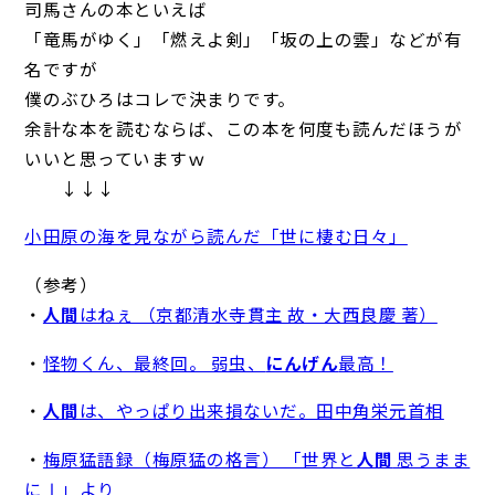
司馬さんの本といえば
「竜馬がゆく」「燃えよ剣」「坂の上の雲」などが有
名ですが
僕のぶひろはコレで決まりです。
余計な本を読むならば、この本を何度も読んだほうが
いいと思っていますｗ
↓↓↓
小田原の海を見ながら読んだ「世に棲む日々」
（参考）
・
人間
はねぇ （京都清水寺貫主 故・大西良慶 著）
・
怪物くん、最終回。 弱虫、
にんげん
最高！
・
人間
は、やっぱり出来損ないだ。田中角栄元首相
・
梅原猛語録（梅原猛の格言） 「世界と
人間
思うまま
にⅠ」より