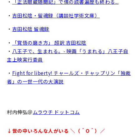
・
「正法眼蔵随聞記」で僕の読書遍歴も終わる...
・
吉田松陰・留魂録（講談社学術文庫）
・
吉田松陰 留魂録
・
「覚悟の磨き方」 超訳 吉田松陰
・
八王子で、生まれる。- 映画「うまれる」八王子自
主上映実行委員
・
Fight for liberty! チャールズ・チャップリン「独裁
者」の一世一代の大演説
村内伸弘＠
ムラウチ ドットコム
↓世の中いろんな人がいる ＼（＾O＾）／