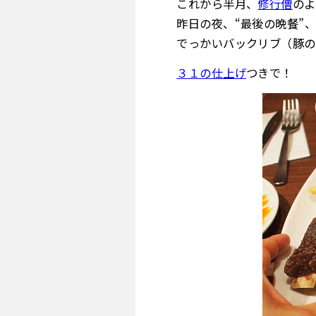
これから半月、
修行僧
のよ
昨日の夜、“最後の晩餐”、
でっかいバックリブ（豚の
３１の仕上げ
つきで！