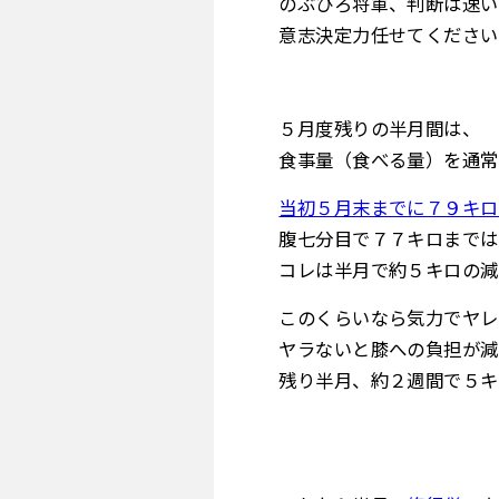
のぶひろ将軍、判断は速い
意志決定力任せてください
５月度残りの半月間は、
食事量（食べる量）を通常
当初５月末までに７９キロ
腹七分目で７７キロまでは
コレは半月で約５キロの減
このくらいなら気力でヤレ
ヤラないと膝への負担が減
残り半月、約２週間で５キ