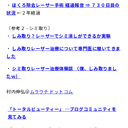
・
ほくろ除去レーザー手術 経過報告 ⇒ ７３０日目の
状況
←２年経過
（参考２ - シミ取り）
・
しみ取り？レーザーでシミ消しができるか実験
・
しみ取りレーザー治療について専門医に聞いてきま
した
・
シミ取りレーザー治療体験談 （僕、しみ取りまし
たｗ）
村内伸弘＠
ムラウチ ドットコム
「トータルビューティー」 …ブログコミュニティを
見てみる