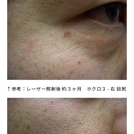
↑参考：レーザー照射後 約３ヶ月 ホクロ３ - 右 目尻