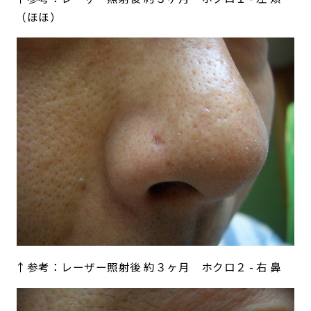
（ほほ）
↑参考：レーザー照射後 約３ヶ月 ホクロ２ - 右 鼻