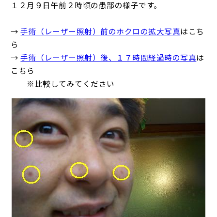
１２月９日午前２時頃の患部の様子です。
→
手術（レーザー照射）前のホクロの拡大写真
はこち
ら
→
手術（レーザー照射）後、１７時間経過時の写真
は
こちら
※比較してみてください