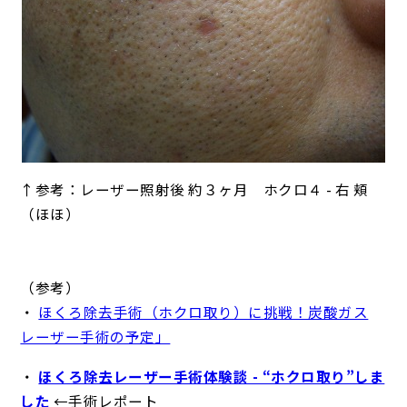
↑参考：レーザー照射後 約３ヶ月 ホクロ４ - 右 頬
（ほほ）
（参考）
・
ほくろ除去手術（ホクロ取り）に挑戦！炭酸ガス
レーザー手術の予定」
・
ほくろ除去レーザー手術体験談 - “ホクロ取り”しま
した
←手術レポート