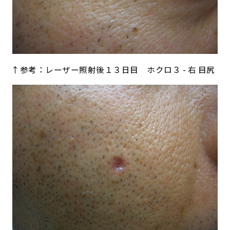
↑参考：レーザー照射後１３日目 ホクロ３ - 右 目尻