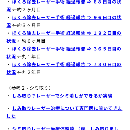
・
ほくろ除去レーザー手術 経過報告 ⇒ ６８日目の状
況
←約２ヶ月目
・
ほくろ除去レーザー手術 経過報告 ⇒ ９６日目の状
況
←約３ヶ月目
・
ほくろ除去レーザー手術 経過報告 ⇒ １９２日目の
状況
←約６ヶ月目
・
ほくろ除去レーザー手術 経過報告 ⇒ ３６５日目の
状況
←丸１年目
・
ほくろ除去レーザー手術 経過報告 ⇒ ７３０日目の
状況
←丸２年目
（参考２ - シミ取り）
・
しみ取り？レーザーでシミ消しができるか実験
・
しみ取りレーザー治療について専門医に聞いてきま
した
・
シミ取りレーザー治療体験談 （僕、しみ取りまし