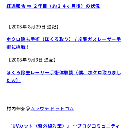
経過報告 ⇒ ２年目（約２４ヶ月後）の状況
【2008年 8月29日 追記】
ホクロ除去手術（ほくろ取り） / 炭酸ガスレーザー手
術に挑戦！
【2008年 9月3日 追記】
ほくろ除去レーザー手術体験談（僕、ホクロ取りまし
たｗ）
村内伸弘＠
ムラウチ ドットコム
「UVカット（紫外線対策）」 …ブログコミュニティ