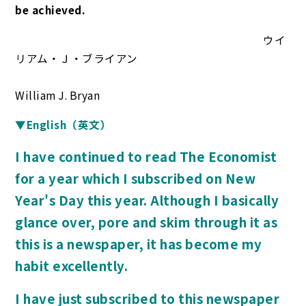
be achieved.
ウイ
リアム・Ｊ・ブライアン
William J. Bryan
▼English（英文）
I have continued to read The Economist
for a year which I subscribed on New
Year's Day this year. Although I basically
glance over, pore and skim through it as
this is a newspaper, it has become my
habit excellently.
I have just subscribed to this newspaper