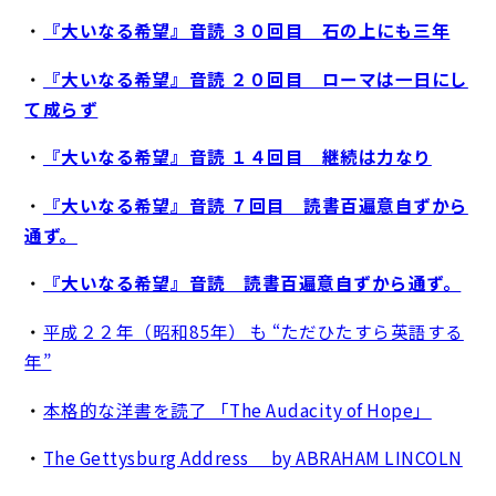
・
『大いなる希望』音読 ３０回目 石の上にも三年
・
『大いなる希望』音読 ２０回目 ローマは一日にし
て成らず
・
『大いなる希望』音読 １４回目 継続は力なり
・
『大いなる希望』音読 ７回目 読書百遍意自ずから
通ず。
・
『大いなる希望』音読 読書百遍意自ずから通ず。
・
平成２２年（昭和85年） も “ただひたすら英語する
年”
・
本格的な洋書を読了 「The Audacity of Hope」
・
The Gettysburg Address by ABRAHAM LINCOLN