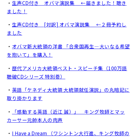
・
生声CD付き オバマ演説集 ←届きました！聴き
ました！
・
生声CD付き [対訳] オバマ演説集 ←２冊予約し
ました
・
オバマ新大統領の洋書 「合衆国再生―大いなる希望
を抱いて」を購入！
・
歴代アメリカ大統領ベスト・スピーチ集（100万語
聴破CDシリーズ 特別巻）
・
英語「ケネディ大統領 大統領就任演説」の丸暗記に
取り掛かります
・
「感動する英語（近江 誠）」 キング牧師とマッ
カーサー元帥本人の肉声
・
I Have a Dream （ワシントン大行進、キング牧師の