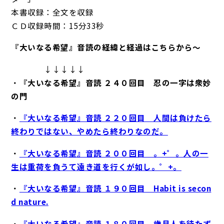
本書収録：全文を収録
ＣＤ収録時間：15分33秒
『大いなる希望』音読の経緯と経過はこちらから～
↓↓↓↓↓
・
『大いなる希望』音読 ２４０回目 忍の一字は衆妙
の門
・
『大いなる希望』音読 ２２０回目 人間は負けたら
終わりではない、やめたら終わりなのだ。
・
『大いなる希望』音読 ２００回目 。+゜。人の一
生は重荷を負うて遠き道を行くが如し。゜+。
・
『大いなる希望』音読 １９０回目 Habit is secon
d nature.
・
『大いなる希望』音読 １８０回目 歳月人を待たず