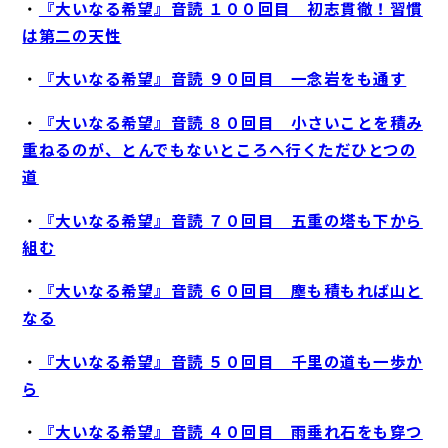
・
『大いなる希望』音読 １００回目 初志貫徹！習慣
は第二の天性
・
『大いなる希望』音読 ９０回目 一念岩をも通す
・
『大いなる希望』音読 ８０回目 小さいことを積み
重ねるのが、とんでもないところへ行くただひとつの
道
・
『大いなる希望』音読 ７０回目 五重の塔も下から
組む
・
『大いなる希望』音読 ６０回目 塵も積もれば山と
なる
・
『大いなる希望』音読 ５０回目 千里の道も一歩か
ら
・
『大いなる希望』音読 ４０回目 雨垂れ石をも穿つ