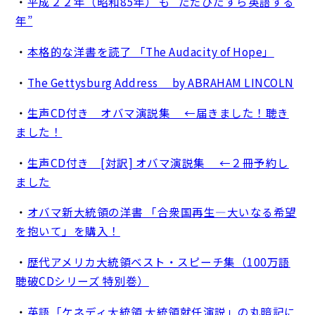
・
平成２２年（昭和85年） も “ただひたすら英語する
年”
・
本格的な洋書を読了 「The Audacity of Hope」
・
The Gettysburg Address by ABRAHAM LINCOLN
・
生声CD付き オバマ演説集 ←届きました！聴き
ました！
・
生声CD付き [対訳] オバマ演説集 ←２冊予約し
ました
・
オバマ新大統領の洋書 「合衆国再生―大いなる希望
を抱いて」を購入！
・
歴代アメリカ大統領ベスト・スピーチ集（100万語
聴破CDシリーズ 特別巻）
・
英語「ケネディ大統領 大統領就任演説」の丸暗記に