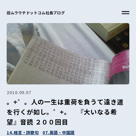
旧ムラウチドットコム社長ブログ
2010.09.07
。+゜。人の一生は重荷を負うて遠き道
を行くが如し。゜+。 『大いなる希
望』音読 ２００回目
14.格言・詩歌句
07.英語・中国語