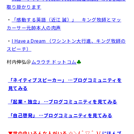
取り掛かります
・
「感動する英語（近江 誠）」 キング牧師とマッ
カーサー元帥本人の肉声
・
I Have a Dream （ワシントン大行進、キング牧師の
スピーチ）
村内伸弘＠
ムラウチ ドットコム
♣
「ネイティブスピーカー」 …ブログコミュニティを
見てみる
「起業・独立」 …ブログコミュニティを見てみる
「自己啓発」 …ブログコミュニティを見てみる
▼世の中いろんな人がいる ☆＼(＾▽＾ )/
にほんブ