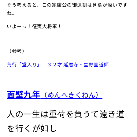
そう考えると、この家康公の御遺訓は含蓄が深いです
ね。
いよーっ！征夷大将軍！
（参考）
荒行「堂入り」 ３２才 延暦寺・星野圓道師
面壁九年
（めんぺきくねん）
人の一生は重荷を負うて遠き道
を行くが如し