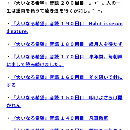
・
『大いなる希望』音読 ２００回目 。+゜。人の一
生は重荷を負うて遠き道を行くが如し。゜+。
・
『大いなる希望』音読 １９０回目 Habit is secon
d nature.
・
『大いなる希望』音読 １８０回目 歳月人を待たず
・
『大いなる希望』音読 １７０回目 半年間、毎朝声
に出して読み続けました。
・
『大いなる希望』音読 １６０回目 斧を研いで針に
する
・
『大いなる希望』音読 １５０回目 叩けよさらば開
かれん
・
『大いなる希望』音読 １４０回目 凡事徹底