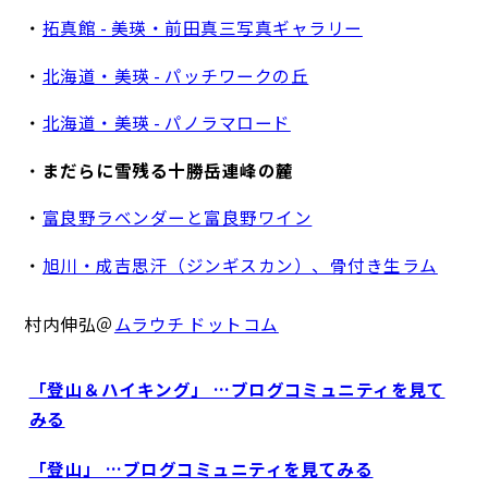
・
拓真館 - 美瑛・前田真三写真ギャラリー
・
北海道・美瑛 - パッチワークの丘
・
北海道・美瑛 - パノラマロード
・
まだらに雪残る十勝岳連峰の麓
・
富良野ラベンダーと富良野ワイン
・
旭川・成吉思汗（ジンギスカン）、骨付き生ラム
村内伸弘＠
ムラウチ ドットコム
「登山＆ハイキング」 …ブログコミュニティを見て
みる
「登山」 …ブログコミュニティを見てみる