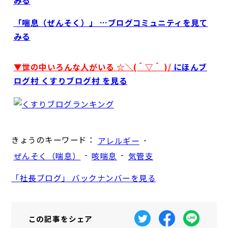
「喘息（ぜんそく）」 …ブログコミュニティを見て
みる
▼世の中いろんな人がいる ☆＼(＾▽＾ )/
にほんブ
ログ村 くすりブログ村 を見る
きょうのキーワード：
-
アレルギー
-
-
ぜんそく（喘息）
咳喘息
気管支
「社長ブログ」 バックナンバーを見る
この記事を
シェア