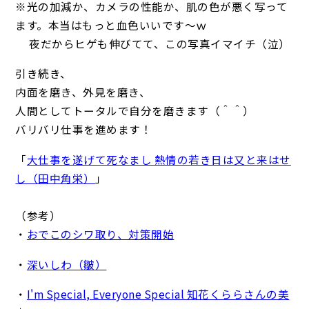
※光の加減か、カメラの性能か、肌の色が悪く写って
ます。本当はもっと血色いいです～ｗ
夜だからヒゲも伸びてて、この写真イマイチ（泣）
引き続き、
内面を磨き、外見を磨き、
人間としてトータルで自分を磨きます（＾＾）
バリバリ仕事を進めます！
「
大仕事を遂げて死なまし 熱情の若き日は又と来はせ
し（田中角栄）
」
（参考）
・
おでこのシワ取り、対策開始
・
深いしわ（皺）
・
I'm Special, Everyone Special 知花くららさんの美