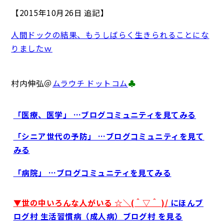
【2015年10月26日 追記】
人間ドックの結果、もうしばらく生きられることにな
りましたｗ
村内伸弘＠
ムラウチ ドットコム
♣
「医療、医学」 …ブログコミュニティを見てみる
「シニア世代の予防」 …ブログコミュニティを見て
みる
「病院」 …ブログコミュニティを見てみる
▼世の中いろんな人がいる ☆＼(＾▽＾ )/
にほんブ
ログ村 生活習慣病（成人病）ブログ村 を見る