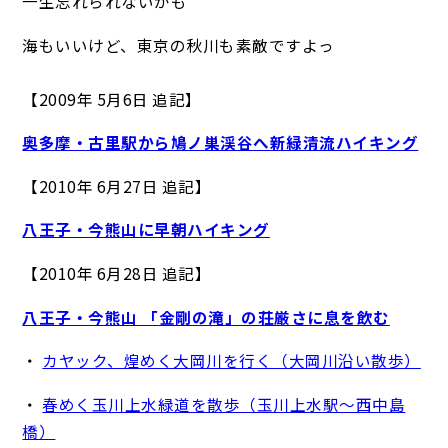
一生忘れられないかも ＾＾
海もいいけど、東京の秋川も素敵ですよっ
【2009年 5月6日 追記】
奥多摩・古里駅から鳩ノ巣渓谷へ新緑清流ハイキング
【2010年 6月27日 追記】
八王子・今熊山に早朝ハイキング
【2010年 6月28日 追記】
八王子・今熊山 「金剛の滝」の荘厳さに息を飲む
・
カヤック、煌めく大岡川を行く（大岡川沿い散歩）
・
春めく玉川上水緑道を散歩（玉川上水駅～西中島
橋）