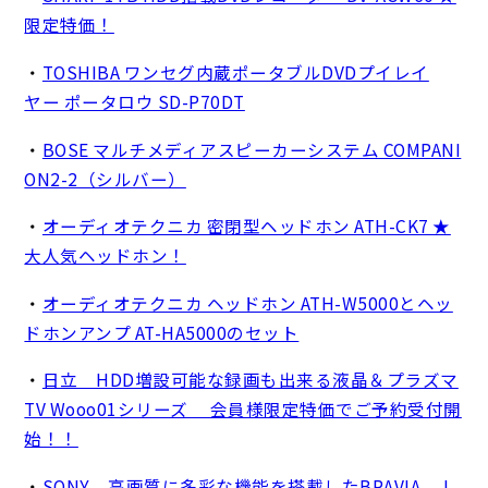
限定特価！
・
TOSHIBA ワンセグ内蔵ポータブルDVDプイレイ
ヤー ポータロウ SD-P70DT
・
BOSE マルチメディアスピーカーシステム COMPANI
ON2-2（シルバー）
・
オーディオテクニカ 密閉型ヘッドホン ATH-CK7 ★
大人気ヘッドホン！
・
オーディオテクニカ ヘッドホン ATH-W5000とヘッ
ドホンアンプ AT-HA5000のセット
・
日立 HDD増設可能な録画も出来る液晶＆プラズマ
TV Wooo01シリーズ 会員様限定特価でご予約受付開
始！！
・
SONY 高画質に多彩な機能を搭載したBRAVIA J