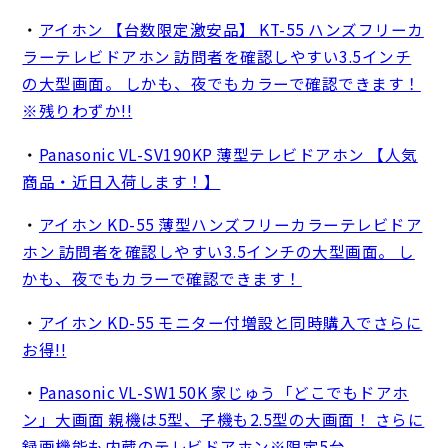
・
アイホン 【台数限定激安品】 KT-55 ハンズフリーカ
ラーテレビドアホン 訪問者を確認しやすい3.5インチ
の大型画面。 しかも、夜でもカラーで確認できます！
※残りわずか!!
・
Panasonic VL-SV190KP 薄型テレビドアホン 【人気
商品・近日入荷します！】
・
アイホン KD-55 薄型ハンズフリーカラーテレビドア
ホン 訪問者を確認しやすい3.5インチの大型画面。 し
かも、夜でもカラーで確認できます！
・
アイホン KD-55 モニター付増設と同時購入でさらに
お得!!
・
Panasonic VL-SW150K 家じゅう「どこでもドアホ
ン」大画面 親機は5型、子機も2.5型の大画面！ さらに
録画機能も内蔵のテレビドアホン※限定5台