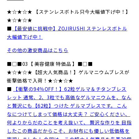
★☆★☆★ 【ステンレスボトル只今大幅値下げ中！】
★☆★☆★
■
【最安値に挑戦中】ZOJIRUSHI ステンレスボトル
大幅値下げ中！
その他の激安商品はこちら
■□■03【 美容健康 特価品 】■□■
★☆★☆★【超大人気商品！】ゲルマニウムブレスが
衝撃価格で入荷！★☆★☆★
■
【衝撃の94％OFF！】62粒ゲルマ＆チタンブレス
レット 通常、2、3粒でも高価なゲルマニウムを、なん
と贅沢にも【62粒】つけた ゲルマブレスです。 こん
なにつけてしまって価格は大丈夫？ ご安心ください、
何よりからだのことを考え抜いて、 贅沢な作りを 目指
したこの商品だからこそ、お財布にも優しい低価格を
実現しました！ 今回は、この超大人気商品を先着20個