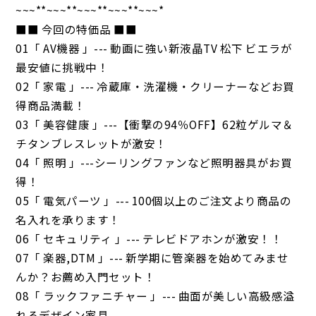
~~~**~~~**~~~**~~~**~~~*
■■ 今回の特価品 ■■
01「 AV機器 」--- 動画に強い新液晶TV 松下 ビエラが
最安値に挑戦中！
02「 家電 」--- 冷蔵庫・洗濯機・クリーナーなどお買
得商品満載！
03「 美容健康 」---【衝撃の94％OFF】62粒ゲルマ＆
チタンブレスレットが激安！
04「 照明 」---シーリングファンなど照明器具がお買
得！
05「 電気パーツ 」--- 100個以上のご注文より商品の
名入れを承ります！
06「 セキュリティ 」--- テレビドアホンが激安！！
07「 楽器,DTM 」--- 新学期に管楽器を始めてみませ
んか？お薦め入門セット！
08「 ラックファニチャー 」--- 曲面が美しい高級感溢
れるデザイン家具。