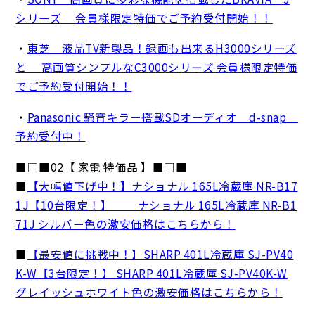
シリーズ 会員様限定特価でご予約受付開始！！
・
東芝 液晶TV新製品！録画も出来るH3000シリーズ
と 高画質シンプルなC3000シリーズ 会員様限定特価
でご予約受付開始！！
・
Panasonic 騒音キラー搭載SDオーディオ d-snap
予約受付中！
■□■02【 家電 特価品 】■□■
■
【大幅値下げ中！】ナショナル 165L冷蔵庫 NR-B17
1J【10台限定！】 ナショナル 165L冷蔵庫 NR-B1
71J シルバー色の激安価格はこちらから！
■
【最安値に挑戦中！】SHARP 401L冷蔵庫 SJ-PV40
K-W【3台限定！】 SHARP 401L冷蔵庫 SJ-PV40K-W
グレイッシュホワイト色の激安価格はこちらから！