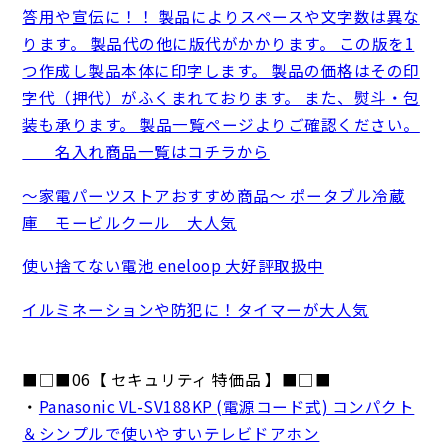
答用や宣伝に！！ 製品によりスペースや文字数は異な
ります。 製品代の他に版代がかかります。 この版を1
つ作成し製品本体に印字します。 製品の価格はその印
字代（押代）がふくまれております。 また、熨斗・包
装も承ります。 製品一覧ページよりご確認ください。
名入れ商品一覧はコチラから
～家電パーツストアおすすめ商品～ ポータブル冷蔵
庫 モービルクール 大人気
使い捨てない電池 eneloop 大好評取扱中
イルミネーションや防犯に！タイマーが大人気
■□■06【 セキュリティ 特価品 】■□■
・
Panasonic VL-SV188KP (電源コード式) コンパクト
＆シンプルで使いやすいテレビドアホン