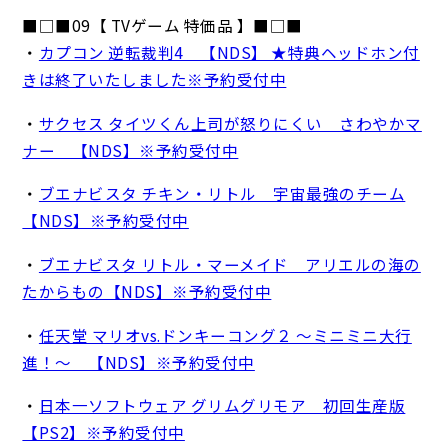
■□■09【 TVゲーム 特価品 】■□■
・
カプコン 逆転裁判4 【NDS】 ★特典ヘッドホン付
きは終了いたしました※予約受付中
・
サクセス タイツくん上司が怒りにくい さわやかマ
ナー 【NDS】※予約受付中
・
ブエナビスタ チキン・リトル 宇宙最強のチーム
【NDS】※予約受付中
・
ブエナビスタ リトル・マーメイド アリエルの海の
たからもの【NDS】※予約受付中
・
任天堂 マリオvs.ドンキーコング２ ～ミニミニ大行
進！～ 【NDS】※予約受付中
・
日本一ソフトウェア グリムグリモア 初回生産版
【PS2】※予約受付中