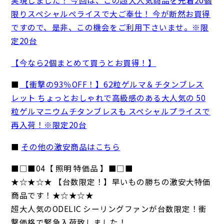
限りスペシャルペライスで大ご奉仕！ 今が断然お買得
ですので、是非、この機会をご利用下さいませ。※限
定20台
【今なら2個まとめて買うとお買得！】
■
【衝撃の93％OFF！】62粒ゲルマ＆チタンブレス
レット ちょっとおしゃれで高級感のある大人気の 50
粒ゲルマニウムチタンブレスも スペシャルプライスで
再入荷！※限定20台
■
その他の激安商品はこちら
■□■04【 照明 特価品 】■□■
★☆★☆★ 【台数限定！】早いもの勝ちの激安大特価
商品です！★☆★☆★
超大人気のODELIC シーリングファンが台数限定！衝
撃価格で緊急入荷致しました！