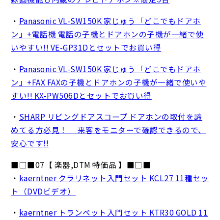
・
Panasonic VL-SW150K 家じゅう「どこでもドアホ
ン」+電話機 電話の子機とドアホンの子機が一緒で使
いやすい!! VE-GP31Dとセットでお買い得
・
Panasonic VL-SW150K 家じゅう「どこでもドアホ
ン」+FAX FAXの子機とドアホンの子機が一緒で使いや
すい!! KX-PW506Dとセットでお買い得
・
SHARP リビングドアスコープ ドアホンの取付を諦
めてる方必見！ 来客をモニターで確認できるので、
安心です!!
■□■07【 楽器,DTM 特価品 】■□■
・
kaerntner クラリネット入門セット KCL27 11種セッ
ト（DVDビデオ）
・
kaerntner トランペット入門セット KTR30 GOLD 11