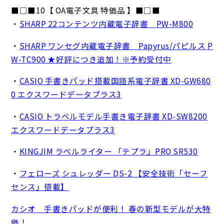
■□■10【 OA電子文具 特価品 】■□■
・
SHARP 22コンテンツ内蔵電子辞書 PW-M800
・
SHARP ワンセグ内蔵電子辞書 Papyrus/パピルス P
W-TC900 ★好評につき追加！※予約受付中
・
CASIO 手書きパッド搭載国語系電子辞書 XD-GW680
0 エクスワードデータプラス3
・
CASIO トラベルモデル手書き電子辞書 XD-SW8200
エクスワードデータプラス3
・
KINGJIM ラベルライター 「テプラ」PRO SR530
・
フェローズ シュレッダー DS-2 【安全技術「セーフ
センス」搭載】
カシオ 手書きパッドが便利！ 春の新型モデルが大特
価！