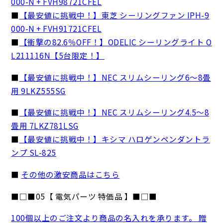
000-N + FVH98721CFEL
■
【最安値に挑戦中！】東芝 シーリングファン IPH-9
000-N + FVH91721CFEL
■
【衝撃の82.6％OFF！】ODELIC シーリングライト O
L211116N【5台限定！】
■
【最安値に挑戦中！】NEC スリムシーリング6～8畳
用 9LKZ555SG
■
【最安値に挑戦中！】NEC スリムシーリング4.5～8
畳用 7LKZ781LSG
■
【最安値に挑戦中！】キシマ ハロゲンペンダントラ
ンプ SL-825
■
その他の激安商品はこちら
■□■05【 電気パーツ 特価品 】■□■
100個以上のご注文より商品の名入れを承ります。 贈