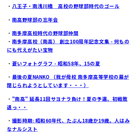
・
八王子・南浅川橋 高校の野球部時代のゴール
・
南高野球部の忘年会
・
南多摩高校時代の野球部仲間
・
南多摩高校（南高） 創立100周年記念文集 - 何もの
にも代えがたい宝物
・
蒼いフォトグラフ - 昭和58年、15の夏
・
最後の夏NANKO （我が母校 南多摩高等学校の幕が
閉じられようとしています・・・）
・
"南高" 延長11回サヨナラ負け！夏の予選、初戦敗
退っ・・
・
撮影時期: 昭和60年代、たぶん18歳か19歳。人はみ
なナルシスト