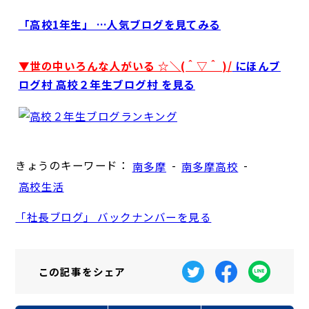
「高校1年生」 …人気ブログを見てみる
▼世の中いろんな人がいる ☆＼(＾▽＾ )/
にほんブ
ログ村 高校２年生ブログ村 を見る
きょうのキーワード：
-
-
南多摩
南多摩高校
高校生活
「社長ブログ」 バックナンバーを見る
この記事を
シェア