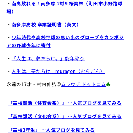
・
南高敗れる！南多摩 2対9 桜美林（町田市小野路球
場）
・
南多摩高校 卒業証明書（英文）
・
少年時代や高校野球の思い出のグローブをカンボジ
アの野球少年に寄付
・
「人生は、夢だらけ。」能年玲奈
・
人生は、夢だらけ。muragon（むらごん）
永遠の17才・村内伸弘＠
ムラウチ ドットコム
♣
「高校部活（体育会系）」 …人気ブログを見てみる
「高校部活（文化会系）」 …人気ブログを見てみる
「高校3年生」 …人気ブログを見てみる