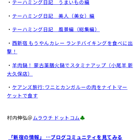
・
テーハミング日記 うまいもの編
・
テーハミング日記 美人（美女）編
・
テーハミング日記 風景編（総集編）
・
西新宿 もうやんカレー ランチバイキングを食べに出
撃！
・
羊肉鍋！ 蒙古薬膳火鍋でスタミナアップ（小尾羊 新
大久保店）
・
ケアンズ旅行: ワニとカンガルーの肉をナイトマー
ケットで食す
村内伸弘＠
ムラウチ ドットコム
♣
「新宿の情報」 …ブログコミュニティを見てみる