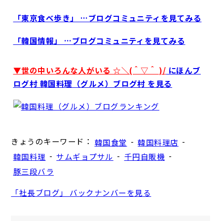
「東京食べ歩き」 …ブログコミュニティを見てみる
「韓国情報」 …ブログコミュニティを見てみる
▼世の中いろんな人がいる ☆＼(＾▽＾ )/
にほんブ
ログ村 韓国料理（グルメ）ブログ村 を見る
きょうのキーワード：
-
-
韓国食堂
韓国料理店
-
-
-
韓国料理
サムギョプサル
千円自販機
豚三段バラ
「社長ブログ」 バックナンバーを見る