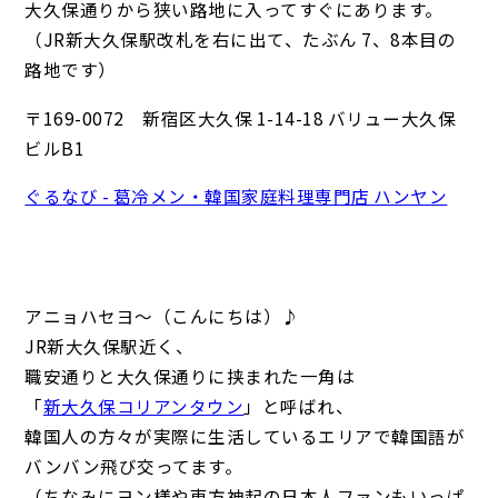
大久保通りから狭い路地に入ってすぐにあります。
（JR新大久保駅改札を右に出て、たぶん 7、8本目の
路地です）
〒169-0072 新宿区大久保 1-14-18 バリュー大久保
ビルB1
ぐるなび - 葛冷メン・韓国家庭料理専門店 ハンヤン
アニョハセヨ～（こんにちは）♪
JR新大久保駅近く、
職安通りと大久保通りに挟まれた一角は
「
新大久保コリアンタウン
」と呼ばれ、
韓国人の方々が実際に生活しているエリアで韓国語が
バンバン飛び交ってます。
（ちなみにヨン様や東方神起の日本人ファンもいっぱ