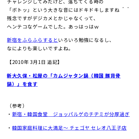
チャレンジしてみたけど、落ちてくる時の
「ボトッ」という大きな音にはドキドキしますね ＾＾
残念ですがデジカメとかじゃなくって、
ヘンテコなゲームでした。あっはっはｗ
新宿をふらふらすると
いろいろ勉強になるし、
なによりも楽しいですよね。
【2010年 3月1日 追記】
新大久保・松屋の「カムジャタン鍋（韓国 豚背骨
鍋）」を食す
（参考）
・
新宿・韓国食堂 ジョッパルゲのチヂミが分厚過ぎ
・
韓国家庭料理に大満足～ チェゴヤ セレオ八王子店