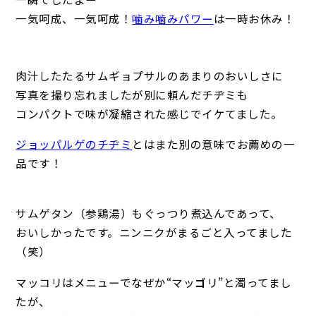
一気呵成、一気呵成！
噛み噛みパワー
は一時お休み！
肉汁したたるサムギョプサルのあまりのおいしさに
写真を撮り忘れましたが別に頼んだチヂミも
コンパクトで味が凝縮された感じでイケてました。
ジョッパルゲのチヂミ
とはまた別の意味でお薦めの一
品です！
サムゲタン（参鶏湯）もぐっつり煮込んであって、
おいしかったです。ニンニクがまるごと入ってました
（笑）
マッコリはメニューでなぜか“マッ
ゴ
リ”と濁ってまし
たが、