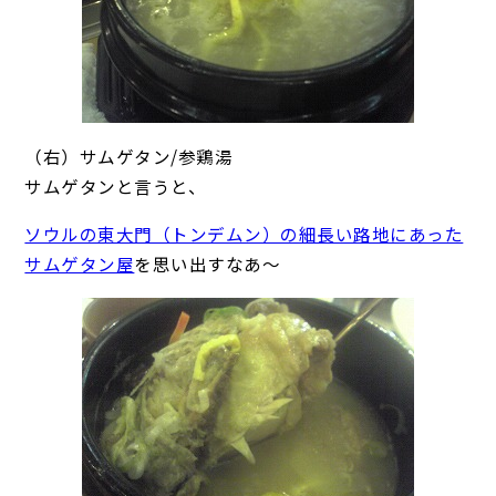
（右）サムゲタン/参鶏湯
サムゲタンと言うと、
ソウルの東大門（トンデムン）の細長い路地にあった
サムゲタン屋
を思い出すなあ～