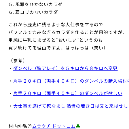
５. 風邪をひかないカラダ
６. 肩コリのないカラダ
これから歴史に残るような大仕事をするので
パワフルで力みなぎるカラダを作ることが目的ですが、
単純に牛乳にまぜると“おいしい”というのも
買い続けてる理由ですよ、はっはっは（笑い）
（参考）
・
ダンベル（鉄アレイ）を５キロから８キロへ変更
・
片手２０キロ（両手４０キロ）のダンベルの購入検討
・
片手２０キロ（両手４０キロ）のダンベルが欲しい
・
大仕事を遂げて死なまし 熱情の若き日は又と来はせし
村内伸弘＠
ムラウチ ドットコム
♣