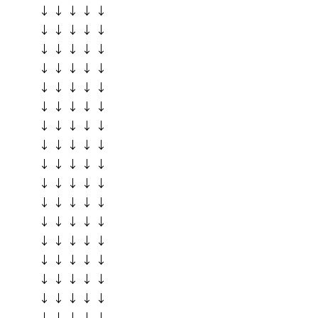
↓ ↓ ↓ ↓ ↓
↓ ↓ ↓ ↓ ↓
↓ ↓ ↓ ↓ ↓
↓ ↓ ↓ ↓ ↓
↓ ↓ ↓ ↓ ↓
↓ ↓ ↓ ↓ ↓
↓ ↓ ↓ ↓ ↓
↓ ↓ ↓ ↓ ↓
↓ ↓ ↓ ↓ ↓
↓ ↓ ↓ ↓ ↓
↓ ↓ ↓ ↓ ↓
↓ ↓ ↓ ↓ ↓
↓ ↓ ↓ ↓ ↓
↓ ↓ ↓ ↓ ↓
↓ ↓ ↓ ↓ ↓
↓ ↓ ↓ ↓ ↓
↓ ↓ ↓ ↓ ↓