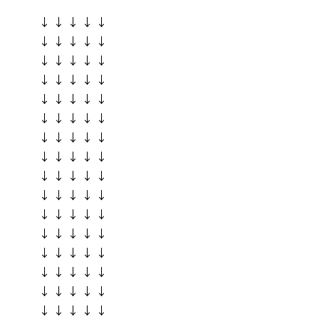
↓ ↓ ↓ ↓ ↓
↓ ↓ ↓ ↓ ↓
↓ ↓ ↓ ↓ ↓
↓ ↓ ↓ ↓ ↓
↓ ↓ ↓ ↓ ↓
↓ ↓ ↓ ↓ ↓
↓ ↓ ↓ ↓ ↓
↓ ↓ ↓ ↓ ↓
↓ ↓ ↓ ↓ ↓
↓ ↓ ↓ ↓ ↓
↓ ↓ ↓ ↓ ↓
↓ ↓ ↓ ↓ ↓
↓ ↓ ↓ ↓ ↓
↓ ↓ ↓ ↓ ↓
↓ ↓ ↓ ↓ ↓
↓ ↓ ↓ ↓ ↓