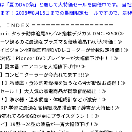
は「夏のDVD祭」と題して大特価セールを開催中です。 当社
します！ 2008年8月15日までの期間限定セールですので、
ム ＩＮＤＥＸ ＝＝＝＝＝＝＝＝＝＝＝＝＝＝＝＝＝
nic タッチ動体追尾AF／AE搭載デジカメ DMC-FX500≫
ーツ観るのに最適なプラズマ＆倍速液晶TVが大特価！≫
イビジョン4倍録画可能DVDレコーダーが台数限定特価！≫
対応！Pioneer DVDプレイヤーが大幅値下げ中！！≫
】夏本番!?エアコンを大幅値下げ中!!≫
コンビニクーラーが今売れてます!!!!≫
！】冷蔵庫・食器洗乾燥機を買うなら今が断然お買得！≫
セール！】大人気の家電商品が衝撃価格続出！≫
！】浄水器・温水便座・体組成計などが激安！≫
ARP 学習に最適な高精細液晶搭載電子辞書が大特価！≫
今売れてる640GBが更にプライスダウン！！≫
レイ】19型～24型の液晶が一斉大幅値下げ！≫