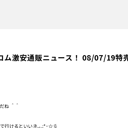
ム激安通販ニュース！ 08/07/19特
だね ＾＾
行けるといいネ.｡.:*･☆彡