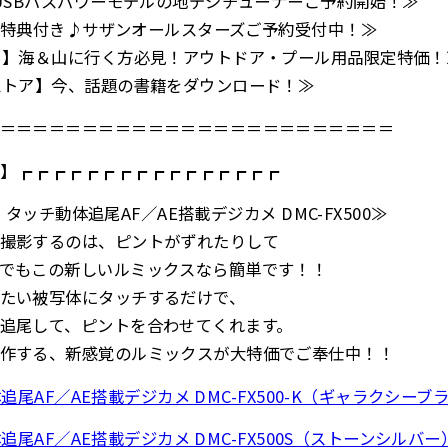
】USBバスパワーモデルの地デジチューナーご予約開始！≫
限定特典付き♪サザンオールスターズご予約受付中！≫
！】海＆山に行く方必見！アウトドア・プール用品限定特価！
ストア】今、話題の書籍をダウンロード！≫
＝＝＝＝＝＝＝＝＝＝＝＝＝＝＝＝＝＝＝＝＝＝＝＝
】┏┏┏┏┏┏┏┏┏┏┏┏┏┏┏┏
 タッチ動体追尾AF／AE搭載デジカメ DMC-FX500≫
撮影するのは、ピントがずれたりして
でもこの新しいルミックスなら簡単です！！
たい被写体にタッチするだけで、
追尾して、ピントを合わせてくれます。
作する、新感覚のルミックスが大特価でご奉仕中！！
体追尾AF／AE搭載デジカメ DMC-FX500-K（ギャラクシーブ
体追尾AF／AE搭載デジカメ DMC-FX500S（ストーンシルバー