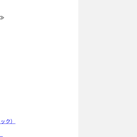
≫
ラック）
）