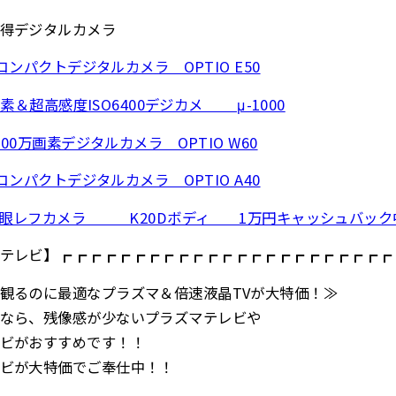
得デジタルカメラ
ンパクトデジタルカメラ OPTIO E50
素＆超高感度ISO6400デジカメ μ-1000
0万画素デジタルカメラ OPTIO W60
ンパクトデジタルカメラ OPTIO A40
一眼レフカメラ K20Dボディ 1万円キャッシュバック
テレビ】┏┏┏┏┏┏┏┏┏┏┏┏┏┏┏┏┏┏┏┏┏┏┏
観るのに最適なプラズマ＆倍速液晶TVが大特価！≫
なら、残像感が少ないプラズマテレビや
ビがおすすめです！！
ビが大特価でご奉仕中！！