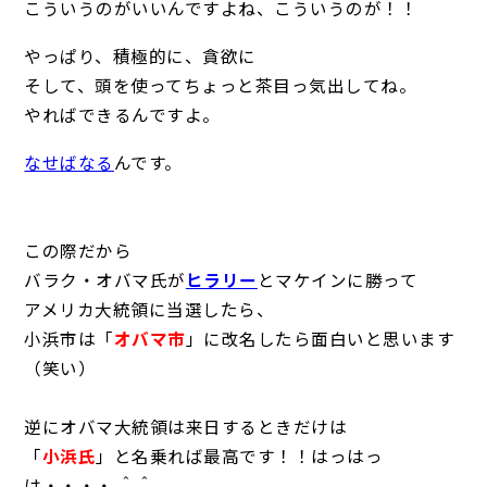
こういうのがいいんですよね、こういうのが！！
やっぱり、積極的に、貪欲に
そして、頭を使ってちょっと茶目っ気出してね。
やればできるんですよ。
なせばなる
んです。
この際だから
バラク・オバマ氏が
ヒラリー
とマケインに勝って
アメリカ大統領に当選したら、
小浜市は「
オバマ市
」に改名したら面白いと思います
（笑い）
逆にオバマ大統領は来日するときだけは
「
小浜氏
」と名乗れば最高です！！はっはっ
は・・・・ ＾＾