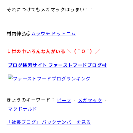
それにつけてもメガマックはうまい！！
村内伸弘＠
ムラウチ ドットコム
↓世の中いろんな人がいる ＼（＾O＾）／
ブログ検索サイト ファーストフードブログ村
きょうのキーワード：
-
-
ビーフ
メガマック
マクドナルド
「社長ブログ」 バックナンバーを見る