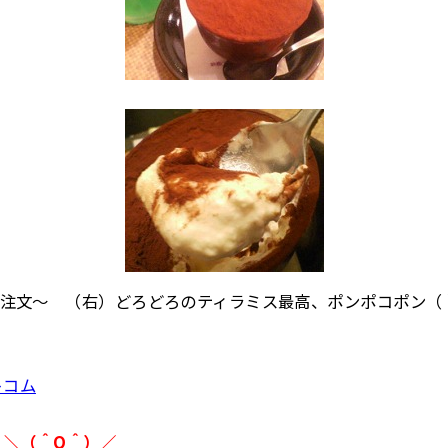
注文～ （右）どろどろのティラミス最高、ポンポコポン（
トコム
 ＼（＾O＾）／