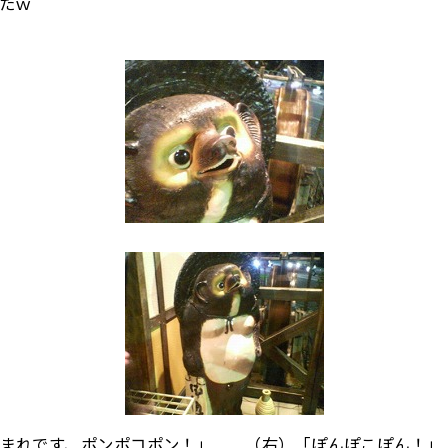
たｗ
生まれです、ポンポコポン！」 （右）「ぽんぽこぽん！」