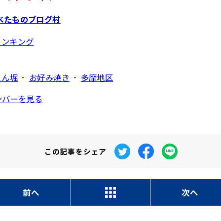
べたものブログ村
-
-
とん堀
お好み焼き
多摩地区
ンバーを見る
この記事を
シェア
前へ
次へ