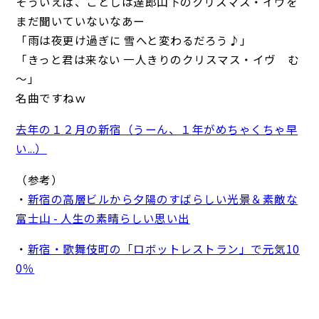
そういえば、ことしは達郎山下のクリスマス・イヴを
まだ聞いていないなあー
「雨は夜更け過ぎに 雪へと変わるだろう♪」
「きっと君は来ない 一人きりのクリスマス・イヴ む
～」
名曲ですねｗ
去年の１２月の新宿（うーん、１年がめちゃくちゃ早
い...）
（参考）
・
新宿の高層ビルから夕陽のすばらしい光景＆素敵な
富士山 - 人生の素晴らしい思い出
・
新宿・歌舞伎町の「ロボットレストラン」で元気10
0％