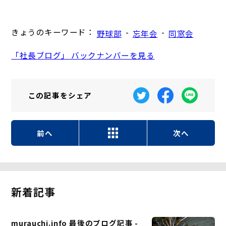
きょうのキーワード：
-
-
野球部
忘年会
同窓会
「社長ブログ」 バックナンバーを見る
この記事を
シェア
前へ
次へ
新着記事
murauchi.info 最後のブログ記事 -