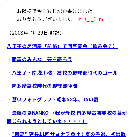
お陰様で今日も日記が書けました。
ありがとうございました。
m（_ _）m
【2008年 7月29日 追記】
八王子の居酒屋「前略」で個室宴会（飲み会？）
・
南高のみんな、夢を語ろう
・
八王子・南浅川橋 高校の野球部時代のゴール
・
南多摩高校時代の野球部仲間
・
蒼いフォトグラフ - 昭和58年、15の夏
・
最後の夏NANKO （我が母校 南多摩高等学校の幕が
閉じられようとしています・・・）
・
"南高" 延長11回サヨナラ負け！夏の予選、初戦敗