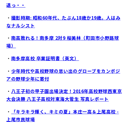
退っ・・
・
撮影時期: 昭和60年代、たぶん18歳か19歳。人はみ
なナルシスト
・
南高敗れる！南多摩 2対9 桜美林（町田市小野路球
場）
・
南多摩高校 卒業証明書（英文）
・
少年時代や高校野球の思い出のグローブをカンボジ
アの野球少年に寄付
・
八王子初の甲子園出場決定！2016年高校野球西東京
大会決勝 八王子高校対東海大菅生 写真レポート
・
「キラキラ輝く、キミの夏」本庄一高＆上尾高校 -
上尾市民球場