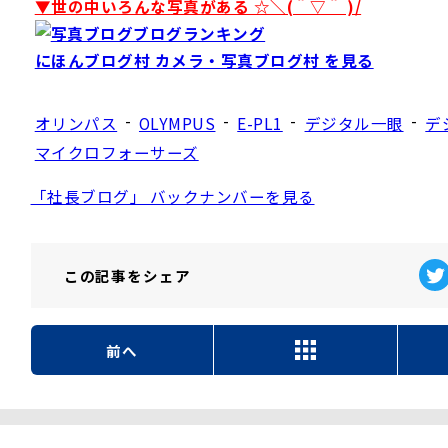
▼世の中いろんな写真がある ☆＼(＾▽＾ )/
にほんブログ村 カメラ・写真ブログ村 を見る
-
-
-
-
オリンパス
OLYMPUS
E-PL1
デジタル一眼
デ
マイクロフォーサーズ
「社長ブログ」 バックナンバーを見る
この記事を
シェア
前へ