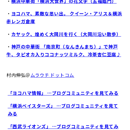
・
横浜中華街「横浜大世界」の花文字（五福臨門）
・
ヨコハマ、素敵な思い出。 クイーン・アリス＆横浜
赤レンガ倉庫
・
カヤック、煌めく大岡川を行く（大岡川沿い散歩）
・
神戸の中華街 「南京町（なんきんまち）」で神戸
牛、タピオカ入りココナッツミルク、冷茶杏仁豆腐♪
村内伸弘＠
ムラウチ ドットコム
「ヨコハマ情報」 …ブログコミュニティを見てみる
「横浜ベイスターズ」 …ブログコミュニティを見て
みる
「西武ライオンズ」 …ブログコミュニティを見てみ