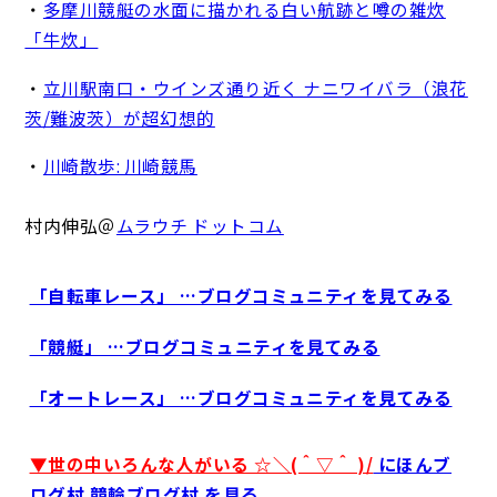
・
多摩川競艇の水面に描かれる白い航跡と噂の雑炊
「牛炊」
・
立川駅南口・ウインズ通り近く ナニワイバラ（浪花
茨/難波茨）が超幻想的
・
川崎散歩: 川崎競馬
村内伸弘＠
ムラウチ ドットコム
「自転車レース」 …ブログコミュニティを見てみる
「競艇」 …ブログコミュニティを見てみる
「オートレース」 …ブログコミュニティを見てみる
▼世の中いろんな人がいる ☆＼(＾▽＾ )/
にほんブ
ログ村 競輪ブログ村 を見る