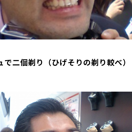
ュで二個剃り（ひげそりの剃り較べ）