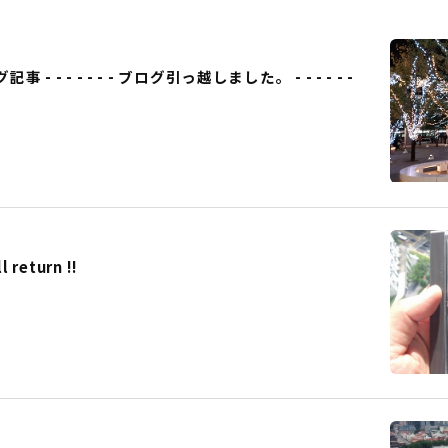
事 - - - - - - - ブログ引っ越しました。 - - - - - -
eturn !!