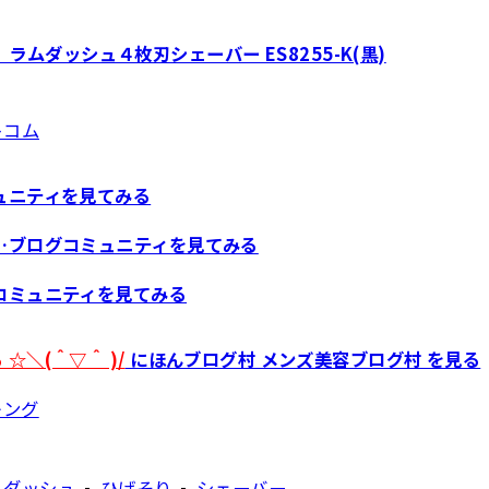
 ラムダッシュ４枚刃シェーバー ES8255-K(黒)
トコム
ュニティを見てみる
…ブログコミュニティを見てみる
コミュニティを見てみる
☆＼(＾▽＾ )/
にほんブログ村 メンズ美容ブログ村 を見る
-
-
ムダッシュ
ひげそり
シェーバー