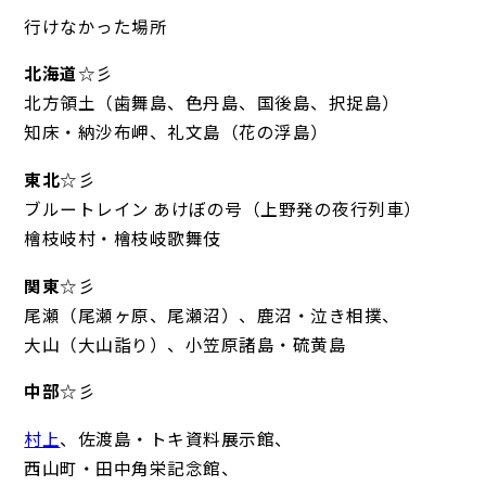
行けなかった場所
北海道
☆彡
北方領土（歯舞島、色丹島、国後島、択捉島）
知床・納沙布岬、礼文島（花の浮島）
東北
☆彡
ブルートレイン あけぼの号（上野発の夜行列車）
檜枝岐村・檜枝岐歌舞伎
関東
☆彡
尾瀬（尾瀬ヶ原、尾瀬沼）、鹿沼・泣き相撲、
大山（大山詣り）、小笠原諸島・硫黄島
中部
☆彡
村上
、佐渡島・トキ資料展示館、
西山町・田中角栄記念館、