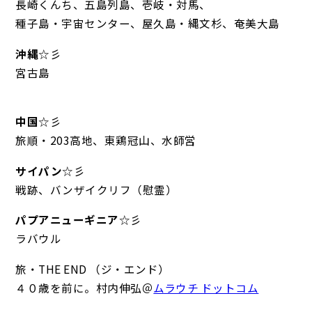
長崎くんち、五島列島、壱岐・対馬、
種子島・宇宙センター、屋久島・縄文杉、奄美大島
沖縄
☆彡
宮古島
中国
☆彡
旅順・203高地、東鶏冠山、水師営
サイパン
☆彡
戦跡、バンザイクリフ（慰霊）
パプアニューギニア
☆彡
ラバウル
旅・THE END （ジ・エンド）
４０歳を前に。村内伸弘＠
ムラウチ ドットコム