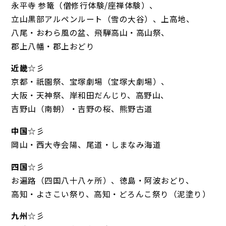
永平寺 参篭（僧修行体験/座禅体験）、
立山黒部アルペンルート（雪の大谷）、上高地、
八尾・おわら風の盆、飛騨高山・高山祭、
郡上八幡・郡上おどり
近畿
☆彡
京都・祇園祭、宝塚劇場（宝塚大劇場）、
大阪・天神祭、岸和田だんじり、高野山、
吉野山（南朝）・吉野の桜、熊野古道
中国
☆彡
岡山・西大寺会陽、尾道・しまなみ海道
四国
☆彡
お遍路（四国八十八ヶ所）、徳島・阿波おどり、
高知・よさこい祭り、高知・どろんこ祭り（泥塗り）
九州
☆彡