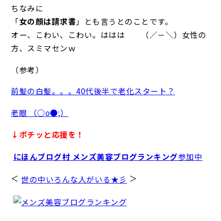
ちなみに
「
女の顔は請求書
」とも言うとのことです。
オー、こわい、こわい。ははは （／－＼）女性の
方、スミマセンｗ
（参考）
前髪の白髪。。。40代後半で老化スタート？
老眼 （○o●;）
↓ポチッと応援を！
にほんブログ村 メンズ美容ブログランキング
参加中
＜
＞
世の中いろんな人がいる★彡