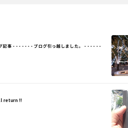
事 - - - - - - - ブログ引っ越しました。 - - - - - -
eturn !!