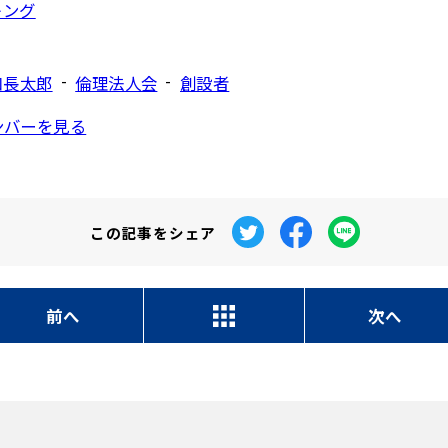
-
-
口長太郎
倫理法人会
創設者
ンバーを見る
この記事を
シェア
前へ
次へ