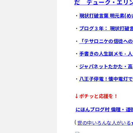
だ デューク・エリ
・
現状打破言葉 明元素(め
・
ブログ３年： 現状打破言
・
「テサロニケの信徒への
・
手書きの人生訓メモ -
・
ジャパネットたかた・高
・
八王子停電！懐中電灯で
↓ポチッと応援を！
にほんブログ村 倫理・道
(
世の中いろんな人がいる