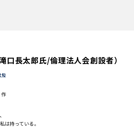
（滝口長太郎氏/倫理法人会創設者）
歌句
 作
、
私は持っている。