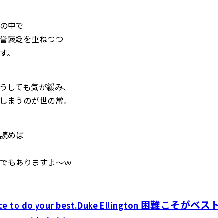
の中で
誉褒貶を重ねつつ
す。
うしても気が緩み、
しまうのが世の常。
読めば
でもありますよ～ｗ
困難こそがベス
ce to do your best.Duke Ellington