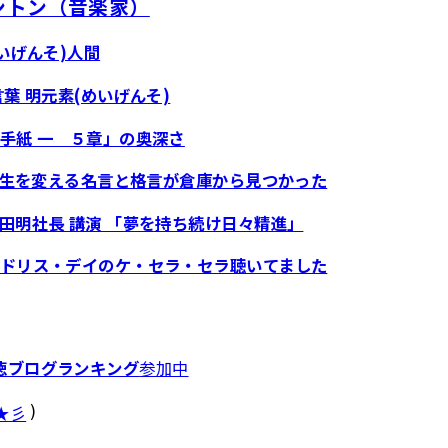
ントン（音楽家）
いげんそ)人間
葉 明元素(めいげんそ)
手紙 一 ５章」の奥深さ
 人生を変える名言と格言が倉庫から見つかった
田明社長 講演 「夢を持ち続け日々精進」
ドリス・デイのケ・セラ・セラ聴いてました
徳ブログランキング
参加中
)
★彡