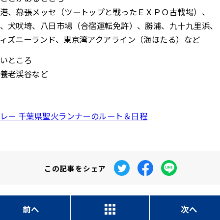
港、幕張メッセ（ツートップと戦ったＥＸＰＯ古戦場）、
、犬吠埼、八日市場（合宿運転免許）、勝浦、九十九里浜、
ィズニーランド、東京湾アクアライン（海ほたる）など
いところ
養老渓谷など
レー 千葉県聖火ランナーのルート＆日程
この記事を
シェア
前へ
次へ