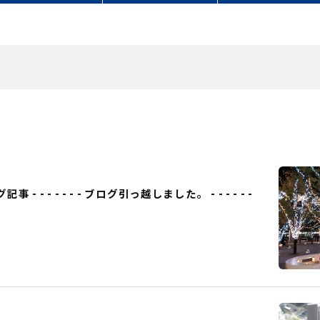
事 - - - - - - - ブログ引っ越しました。 - - - - - -