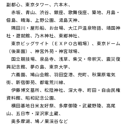
副都心、東京タワー、六本木、
赤坂、青山、渋谷、銀座、歌舞伎座、築地、月島・
佃島、晴海、上野公園、湯島天神、
隅田川・屋形船、お台場、大江戸温泉物語、靖国神
社・遊就館、乃木神社、東郷神社、
東京ビッグサイト（ＥＸＰＯ古戦場）、東京ドーム
（後楽園）、神宮外苑・神宮球場、
国立競技場、泉岳寺、浅草、柴又・帝釈天、震災復
興記念館、夢の島、東京大学、
六義園、鳩山会館、羽田空港、兜町、秋葉原電気
街、新宿御苑、都電荒川線、
伊藤博文墓所、松陰神社、深大寺、町田・自由民権
資料館、昭和記念公園、
横田基地日米友好祭、多摩御陵・武蔵野陵、高尾
山、五日市・深沢家土蔵、
奥多摩湖、鳩ノ巣渓谷など