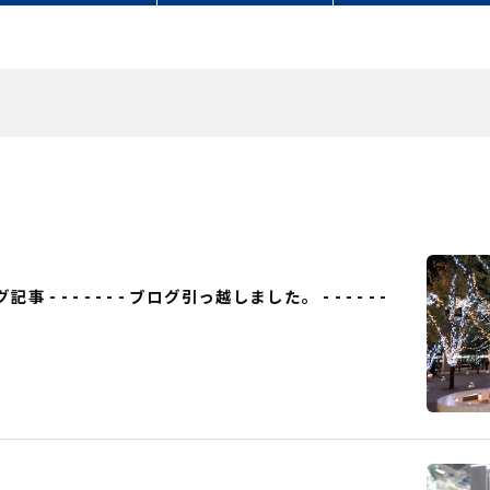
事 - - - - - - - ブログ引っ越しました。 - - - - - -