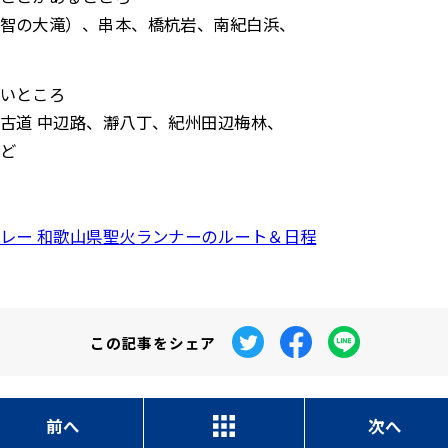
智の大滝）、串本、橋杭岩、南紀白浜、
いところ
古道 中辺路、瀞八丁、紀州田辺梅林、
ど
レー 和歌山県聖火ランナーのルート＆日程
この記事を
シェア
前へ
次へ