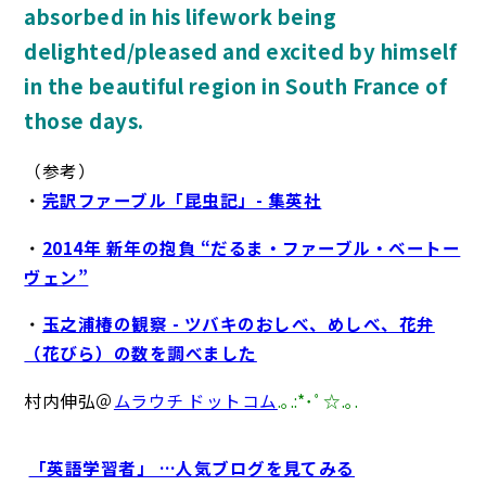
absorbed in his lifework being
delighted/pleased and excited by himself
in the beautiful region in South France of
those days.
（参考）
・
完訳ファーブル「昆虫記」- 集英社
・
2014年 新年の抱負 “だるま・ファーブル・ベートー
ヴェン”
・
玉之浦椿の観察 - ツバキのおしべ、めしべ、花弁
（花びら）の数を調べました
村内伸弘＠
ムラウチ ドットコム
.｡.:*･ﾟ☆.｡.
「英語学習者」 …人気ブログを見てみる