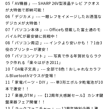
05「 AV機器 」--- SHARP 26V型液晶テレビ アクオス
が大特価で即納可能！
06「 デジカメ 」--- 一眼レフをイメージしたお洒落な
デジカメが大特価！
07「 パソコン本体 」--- Officeも搭載した富士通のモ
バイルPCが最安値に挑戦中！
08「 パソコン周辺 」--- インクより安いかも！？1台3
役のプリンターが激安！
09「 パソコンソフト 」--- 写真で作る年賀状ならラク
ラク作れる「楽々はがき2011」
10「 OA電子文具 」--- 全部で8色！おしゃれなカラフ
ルBluetoothマウスが登場！
11「 家電パーツ・DIY 」--- 単3形エボルタ乾電池が10
本で激安！！
12「 楽器,DTM 」---【12周年大感謝セール】カシオ鍵
盤楽器フェア開催！！
13「 ラックファニチャー 」--- 12周年特別企画！激