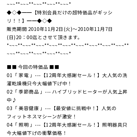
~~~**~~~**~~~**~~~**~~~*
◆◇◆━━【特別会員だけの超特価品がギッシ
リ！！】━━◆◇◆
販売期間 2010年11月2日(火)～2010年11月7日
(日)20：00迄とさせて頂きます。
*~~~**~~~**~~~**~~~**~~~**~~~**~~~**~~~**~~~**
~~~**~~~**~~~**~~~**~~~*
■■ 今回の特価品 ■■
01「 家電 」---【12周年大感謝セール！】大人気の洗
濯乾燥機只今大幅値下げ中！
02「 季節商品 」--- ハイブリッドヒーターが人気上昇
中♪
03「 美容健康 」---【最安値に挑戦中！】人気の
フィットネスマシーンが激安！
04「 照明 」---【12周年大感謝セール！】照明器具只
今大幅値下げの衝撃価格！