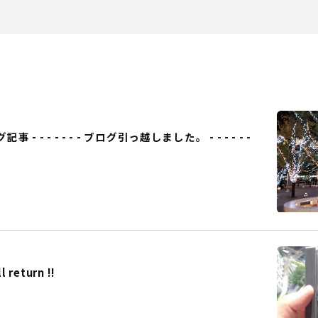
事 - - - - - - - ブログ引っ越しました。 - - - - - -
eturn !!