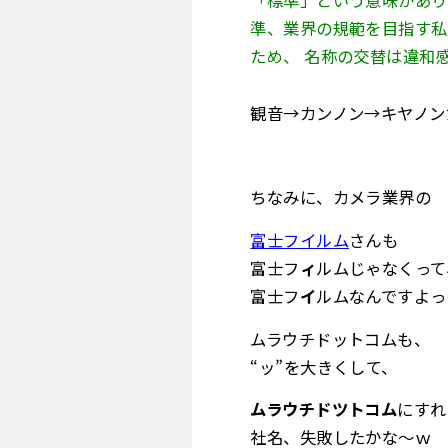
「標準」という意味があり
準、業界の規範を目指す私
ため、 名称の交替は違和
観音→カンノン→キヤノン
ちなみに、カメラ業界の
富士フイルム
さんも
富士フ
ィ
ルムじゃなくって
富士フ
イ
ルムなんですよっ
ムラウチドットコムも、
“ッ”を大きくして、
ムラウチドツトコム
にすれ
社名、失敗したかな～ｗ