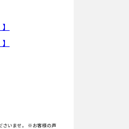
！】
！】
ださいませ。 ※お客様の声