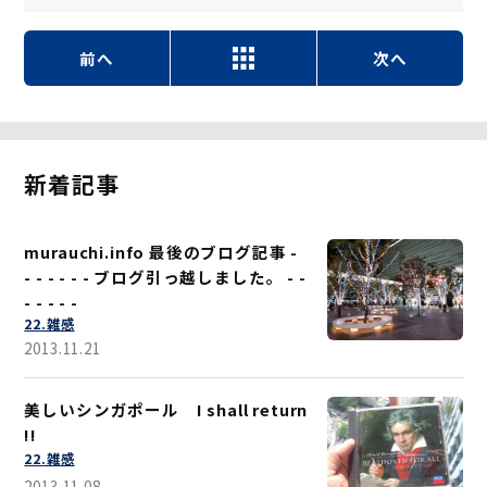
前へ
次へ
新着記事
murauchi.info 最後のブログ記事 -
- - - - - - ブログ引っ越しました。 - -
- - - - -
22.雑感
2013.11.21
美しいシンガポール I shall return
!!
22.雑感
2013.11.08