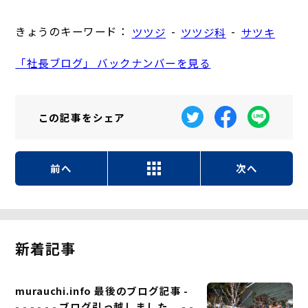
きょうのキーワード：
-
-
ツツジ
ツツジ科
サツキ
「社長ブログ」 バックナンバーを見る
この記事を
シェア
前へ
次へ
新着記事
murauchi.info 最後のブログ記事 -
- - - - - - ブログ引っ越しました。 - -